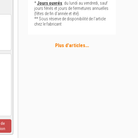
*
Jours ouvrés
: du lundi au vendredi, sauf
jours fériés et jours de fermetures annuelles
(fêtes de fin d'année et été).
** Sous réserve de disponibilité de l'article
chez le fabricant
Plus d'articles...
u de
ion