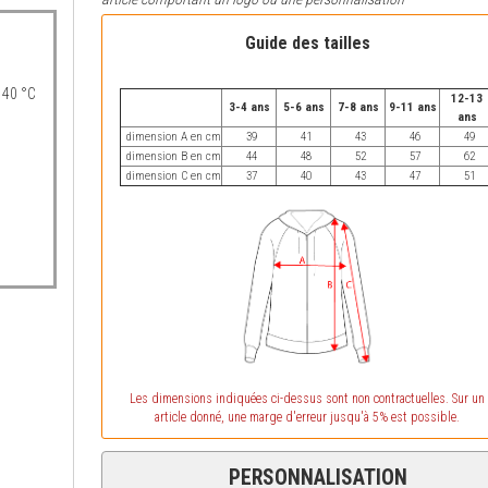
Guide des tailles
 40 °C
12-13
3-4 ans
5-6 ans
7-8 ans
9-11 ans
ans
dimension A en cm
39
41
43
46
49
dimension B en cm
44
48
52
57
62
dimension C en cm
37
40
43
47
51
Les dimensions indiquées ci-dessus sont non contractuelles. Sur un
article donné, une marge d'erreur jusqu'à 5% est possible.
PERSONNALISATION