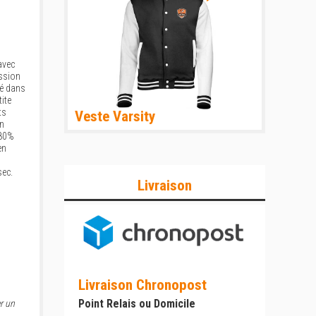
avec
ssion
té dans
ite
ts
Veste Varsity
on
 80%
en
sec.
Livraison
Livraison Chronopost
Point Relais ou Domicile
r un