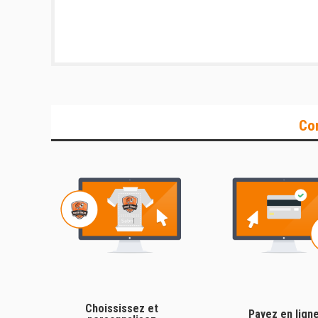
Co
Choississez et
Payez en lign