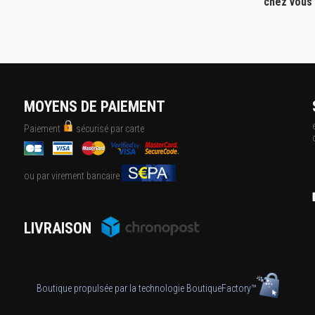
chez vous
MOYENS DE PAIEMENT
Paiement
sécurisé par carte
ou par virement bancaire
LIVRAISON
Boutique propulsée par la technologie
BoutiqueFactory™