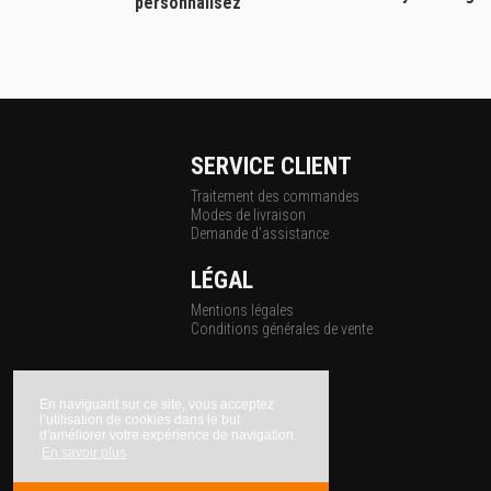
personnalisez
SERVICE CLIENT
Traitement des commandes
Modes de livraison
Demande d'assistance
LÉGAL
Mentions légales
Conditions générales de vente
En naviguant sur ce site, vous acceptez
l’utilisation de cookies dans le but
d'améliorer votre expérience de navigation.
En savoir plus