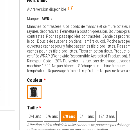
Noir/Blanc
Autre version disponible
Marque :
AWDis
Manches contrastées. Col, bords de manche et ceinture côtelés 
rayures décoratives. Fermeture à bouton-pression. Boutons-pre
contrastés. Poches passepoilées contrastées. Bande de propre
le col. Boucle de suspension dans l'arrière du col. Poche avec pet
ouverture cachée pour y faire passer les fils d'oreillettes. Passan
cachés pour les fils d'oreillettes. Tissu en coton doux. Producti
certifiée WRAP (Worldwide Responsible Accredited Production).
Ringspun Coton, 20% Polyester. Instructions de lavage: Lavage 
machine à 30°. Ne pas blanchir. Séchage en machine à basse
température. Repassage à faible température. Ne pas nettoyer à 
Couleur
*
Taille
*
3/4 ans
5/6 ans
7/8 ans
9/11 ans
12/13 ans
Attention à bien choisir la taille car nous ne pouvons pas échange
article comportant un logo ou une personnalisation